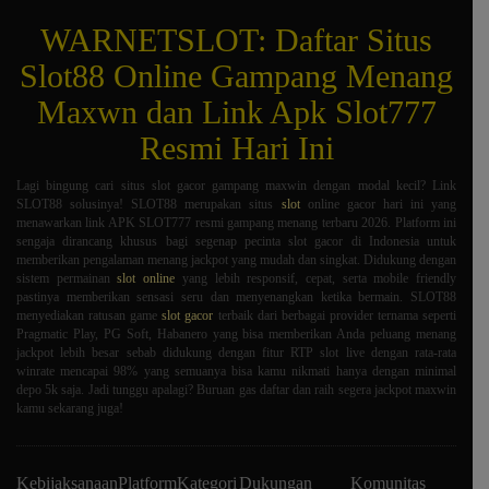
IDR
790,240.00
Gates of Olympus 1000
WARNETSLOT: Daftar Situs
Slot88 Online Gampang Menang
Maxwn dan Link Apk Slot777
Resmi Hari Ini
Lagi bingung cari situs slot gacor gampang maxwin dengan modal kecil? Link
SLOT88 solusinya! SLOT88 merupakan situs
slot
online gacor hari ini yang
menawarkan link APK SLOT777 resmi gampang menang terbaru 2026. Platform ini
sengaja dirancang khusus bagi segenap pecinta slot gacor di Indonesia untuk
memberikan pengalaman menang jackpot yang mudah dan singkat. Didukung dengan
sistem permainan
slot online
yang lebih responsif, cepat, serta mobile friendly
pastinya memberikan sensasi seru dan menyenangkan ketika bermain. SLOT88
menyediakan ratusan game
slot gacor
terbaik dari berbagai provider ternama seperti
Pragmatic Play, PG Soft, Habanero yang bisa memberikan Anda peluang menang
jackpot lebih besar sebab didukung dengan fitur RTP slot live dengan rata-rata
winrate mencapai 98% yang semuanya bisa kamu nikmati hanya dengan minimal
depo 5k saja. Jadi tunggu apalagi? Buruan gas daftar dan raih segera jackpot maxwin
kamu sekarang juga!
Kebijaksanaan
Platform
Kategori
Dukungan
Komunitas