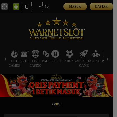
MASUK
DAFTAR
HOT
SLOTS
LIVE
RACE
TOGEL
OLAHRAGA
CRASH
ARCADE
POKER
GAMES
CASINO
GAME
SP