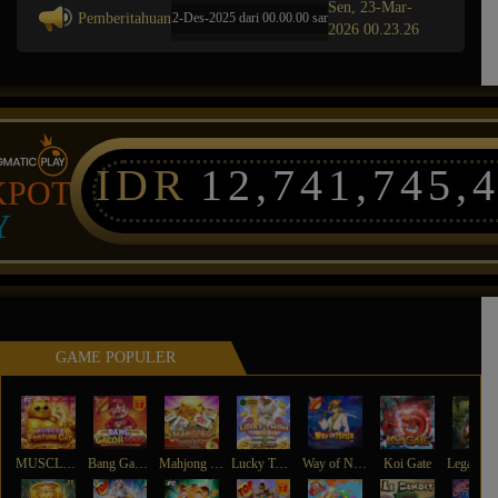
Sen, 23-Mar-
Pemberitahuan
aan Terjadwal: Opus pada 12-Des-2025 dari 00.00.00 sampai 12-Des-2026 23.59.59. Selama w
2026 00.23.26
IDR
12,741,745,
KPOT
Y
GAME POPULER
MUSCLE FORTUNE CAT
Bang Gacor 1000
Mahjong Legend
Lucky Twins Wilds
Way of Ninja
Koi Gate
Legacy